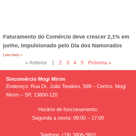
Faturamento do Comércio deve crescer 2,1% em
junho, impulsionado pelo Dia dos Namorados
Leia mais »
« Anterior
1
2
3
4
5
Próxima »
Sincomércio Mogi Mirim
Endereço:
Rua Dr. João Teodoro, 599 – Centro, Mogi
Mirim – SP, 13800-120
Horário de funcionamento:
Segunda a sexta: 09:00 – 17:00
Telefone
:
(19) 3806-5601