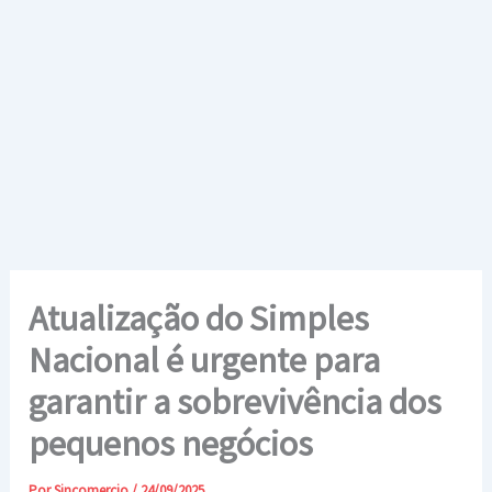
Ir
para
o
conteúdo
Atualização do Simples
Nacional é urgente para
garantir a sobrevivência dos
pequenos negócios
Por
Sincomercio
/
24/09/2025