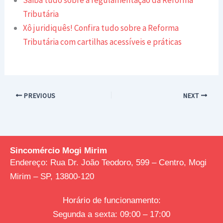
Saiba tudo sobre a regulamentação da Reforma
Tributária
Xô juridiquês! Confira tudo sobre a Reforma
Tributária com cartilhas acessíveis e práticas
PREVIOUS
NEXT
Sincomércio Mogi Mirim
Endereço:
Rua Dr. João Teodoro, 599 – Centro, Mogi
Mirim – SP, 13800-120
Horário de funcionamento:
Segunda a sexta: 09:00 – 17:00