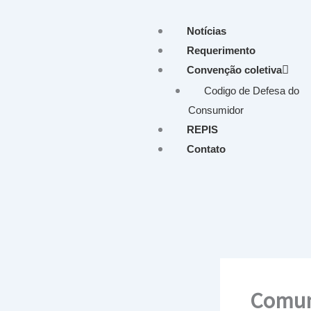
Ir
para
Notícias
o
Requerimento
conteúdo
Convenção coletiva
Codigo de Defesa do
Consumidor
REPIS
Contato
Comuni