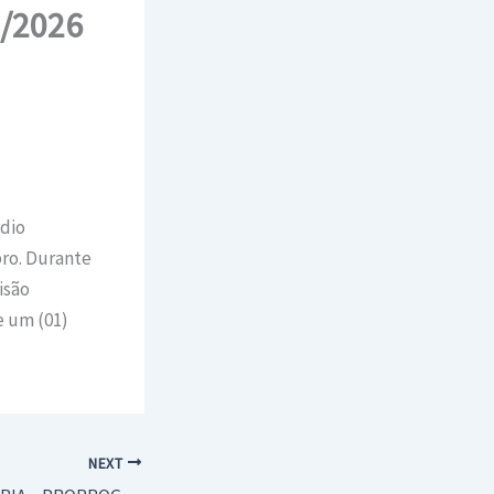
8/2026
ídio
bro. Durante
isão
e um (01)
NEXT