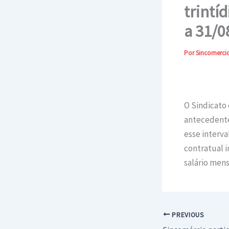
trintí
a 31/0
Por
Sincomerci
O Sindicato 
antecedente 
esse interva
contratual i
salário mens
PREVIOUS