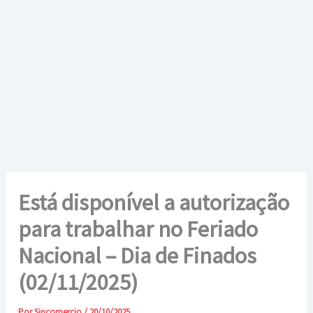
Ir
para
o
conteúdo
Está disponível a autorização
para trabalhar no Feriado
Nacional – Dia de Finados
(02/11/2025)
Por
Sincomercio
/
20/10/2025