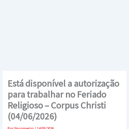
Ir
para
o
conteúdo
Está disponível a autorização
para trabalhar no Feriado
Religioso – Corpus Christi
(04/06/2026)
Por
Sincomercio
/
14/05/2026